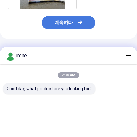
계속하다
추천된 제품
Irene
2:00 AM
Good day, what product are you looking for?
6061 알루미늄 합금,
마리나용 쉬운 조립, UV
해양 등급 6061
250kg 부하 용량, 자외
및 염수 방지, 맞춤형 치
늄 합금 플라팅 
선 소금 물 저항성
수 알루미늄 플로팅 도
듈형 설계 및 요트
크
리나용 250kg 
량
최고의 가격
최고의 가격
최고의 