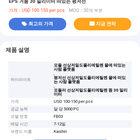
EPS 거품 30 밀리미터 떠있는 평저선
가격：USD 100-150 per pcs
MOQ：30개 부분
최고의 가격
지금 연락
제품 설명
모듈 선상저밀도폴리에틸렌 물에 떠있는
사람 플랫폼
,
평저선 선상저밀도폴리에틸렌 물에 떠있
하이라이트
는 사람 플랫폼
,
모듈러 선상저밀도폴리에틸렌 뜸 30 밀리
미터
가격
USD 100-150 per pcs
공급 능력
달 당 5000 PC
모델 번호
FB03
배달 시간
7-12일
브랜드 이름
Kaishin