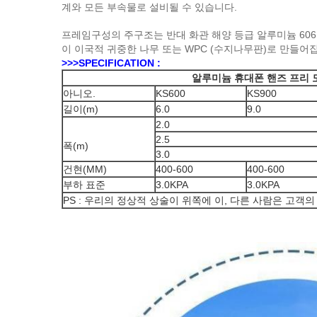
계와 모든 부속물로 설비될 수 있습니다.
프레임구성의 주구조는 반대 화관 해양 등급 알루미늄 60
이 이국적 귀중한 나무 또는 WPC (수지나무판)로 만들어
>>>SPECIFICATION :
알루미늄 휴대폰 핸즈 프리 
아니오.
KS600
KS900
길이(m)
6.0
9.0
2.0
2.5
폭(m)
3.0
건현(MM)
400-600
400-600
부하 표준
3.0KPA
3.0KPA
PS : 우리의 정상적 상술이 위쪽에 이, 다른 사람은 고객