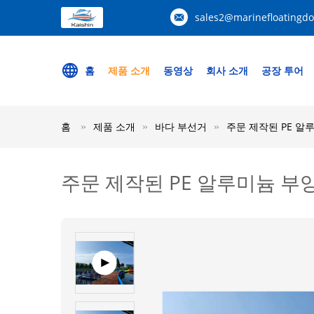
sales2@marinefloatingd
홈
제품 소개
동영상
회사 소개
공장 투어
홈
제품 소개
바다 부선거
주문 제작된 PE 알
주문 제작된 PE 알루미늄 부