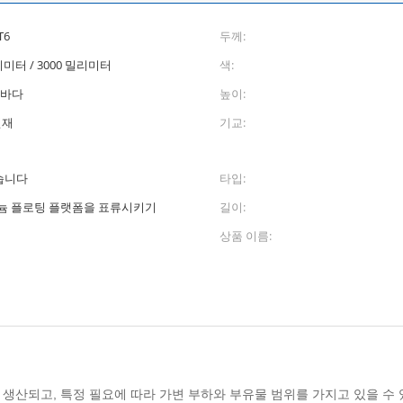
T6
두께:
밀리미터 / 3000 밀리미터
색:
, 바다
높이:
방현재
기교:
습니다
타입:
알루미늄 플로팅 플랫폼을 표류시키기
길이:
상품 이름:
생산되고, 특정 필요에 따라 가변 부하와 부유물 범위를 가지고 있을 수