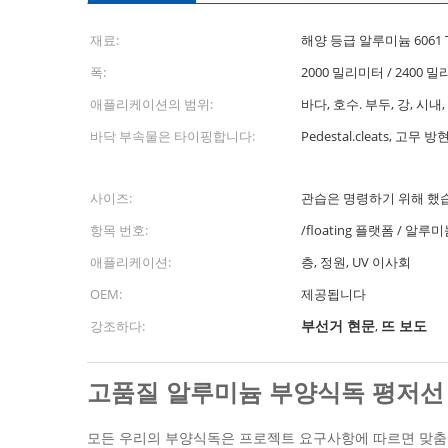
재료:
해양 등급 알루미늄 6061 
폭:
2000 밀리미터 / 2400 
애플리케이션의 범위:
바다, 호수. 부두, 강, 시내
바닥 부속물은 타이핑합니다:
Pedestal.cleats, 고무 
사이즈:
관습은 명령하기 위해 했
항목 번호:
/floating 플랫폼 / 
애플리케이션:
층, 정원, UV 이사회
OEM:
제공됩니다
부선거 현문
뜨 보도
강조하다:
,
고품질 알루미늄 부양식독
평저선
모든 우리의 부양식독은 프로젝트 요구사항에 따르면 맞춤 