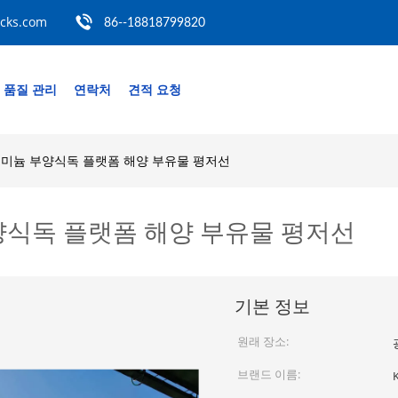
ocks.com
86--18818799820
품질 관리
연락처
견적 요청
루미늄 부양식독 플랫폼 해양 부유물 평저선
양식독 플랫폼 해양 부유물 평저선
기본 정보
원래 장소:
브랜드 이름: