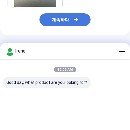
계속하다
추천된 제품
Irene
12:09 AM
Good day, what product are you looking for?
6061 알루미늄 합금,
마리나용 쉬운 조립, UV
해양 등급 6061
250kg 부하 용량, 자외
및 염수 방지, 맞춤형 치
늄 합금 플라팅 
선 소금 물 저항성
수 알루미늄 플로팅 도
듈형 설계 및 요트
크
리나용 250kg 
량
최고의 가격
최고의 가격
최고의 