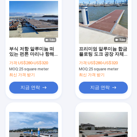
부식 저항 알루미늄 떠
프리미엄 알루미늄 합금
있는 펀톤 마리나 항해
플로팅 도크 공장 자체
요트용 잠수함 클레이트
디자인 상업적 디자인
가격:
US$280-US$320
가격:
US$280-US$320
가 있는 떠 있는 도크
MOQ:
25 square meter
MOQ:
25 square meter
최신 가격 받기
최신 가격 받기
지금 연락
지금 연락
홈
제품 소개
동영상