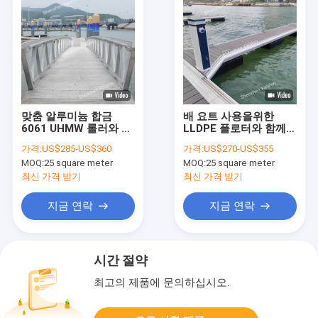
맞춤 알루미늄 합금
배 요트 사용을위한
6061 UHMW 롤러와 함
LLDPE 플로터와 함께
께 통로
사용자 정의 알루미늄
가격:
US$285-US$360
가격:
US$270-US$355
합금 해양 손가락 도크
MOQ:
25 square meter
MOQ:
25 square meter
떠 있는 펀톤
최신 가격 받기
최신 가격 받기
지금 연락
지금 연락
시간 절약
최고의 제품에 문의하십시오.