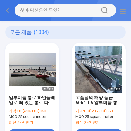
모든 제품
(1004)
알루미늄 통로 하인들레
고품질의 해양 등급
일로 떠 있는 통로 다리
6061 T6 알루미늄 통로
마리나 항구 펀톤
사용 해수욕장 도크 램
가격:
US$285-US$360
가격:
US$285-US$360
프
MOQ:
25 square meter
MOQ:
25 square meter
최신 가격 받기
최신 가격 받기