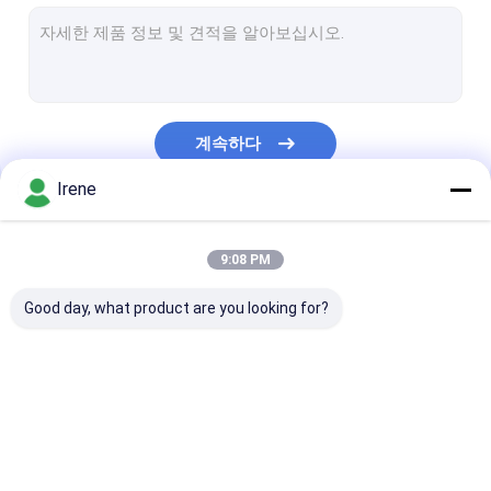
바다 알루미늄 현문
부선거 더미 가이드
플랫폼 정박 마개
계속하다
선창 힘과 물 주춧대
Irene
선창 말뚝박기 공사 모자
우리의 카테고리
바다 고무 구조망
9:08 PM
플라스틱 목제 갑판
Good day, what product are you looking for?
플로팅 보트 선착장
플로팅 도크 디자인
바다 부선거
알루미늄 부선거
손가락 선창
모듈 부양식독