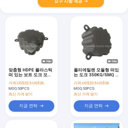
요구 사항 제공
맞춤형 HDPE 플라스틱
폴리에틸렌 모듈형 떠있
떠 있는 보트 도크 모듈
는 도크 350KG/SMQ 로
형 떠 있는 구조 설치가
드 용량 HDPE 떠 있는
가격:
US$22.5-US$26
가격:
US$22.5-US$26
쉽다
펀톤
MOQ:
50PCS
MOQ:
50PCS
최신 가격 받기
최신 가격 받기
지금 연락
지금 연락