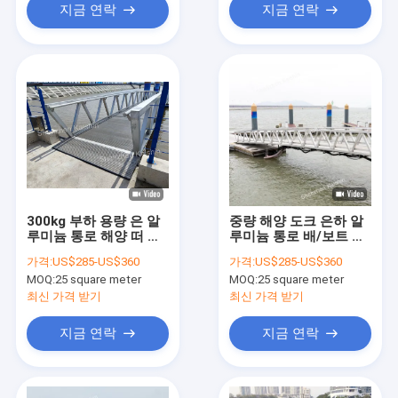
지금 연락
지금 연락
300kg 부하 용량 은 알
중량 해양 도크 은하 알
루미늄 통로 해양 떠 있
루미늄 통로 배/보트 알
는 통로 마리나스 보트
루미늄 램프 판매
가격:
US$285-US$360
가격:
US$285-US$360
도크
MOQ:
25 square meter
MOQ:
25 square meter
최신 가격 받기
최신 가격 받기
지금 연락
지금 연락