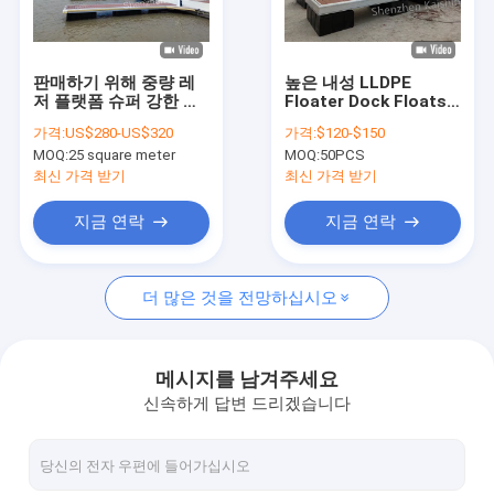
회사 소개
공장 투어
판매하기 위해 중량 레
높은 내성 LLDPE
저 플랫폼 슈퍼 강한 떠
Floater Dock Floats
품질 관리
있는 도크 요트 드롭 스
For Marina Dock 알루
가격:
US$280-US$320
가격:
$120-$150
티치 떠있는 파티 펀턴
미늄 합금 떠있는 펀톤
MOQ:
25 square meter
MOQ:
50PCS
연락처
최신 가격 받기
최신 가격 받기
뉴스
지금 연락
지금 연락
견적 요청
더 많은 것을 전망하십시오
바다 부선거
메시지를 남겨주세요
신속하게 답변 드리겠습니다
알루미늄 부선거
손가락 선창